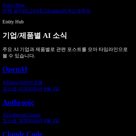
Tom's Blog
전체 글
카테고리
태그
Entities
검색
소개
문의
Entity Hub
기업/제품별 AI 소식
주요 AI 기업과 제품별로 관련 포스트를 모아 타임라인으로
볼 수 있습니다.
OpenAI
AI
OpenAI
언어모델
포스트
45
개
2026년 8월 3일
Anthropic
AI
Anthropic
Claude
포스트
38
개
2026년 8월 3일
Claude Code